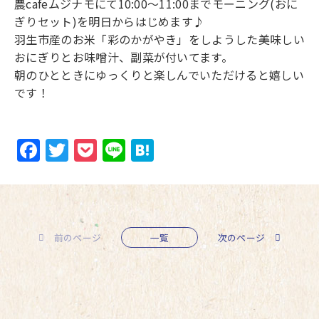
農cafeムジナモにて10:00～11:00までモーニング(おに
ぎりセット)を明日からはじめます♪
羽生市産のお米「彩のかがやき」をしようした美味しい
おにぎりとお味噌汁、副菜が付いてます。
朝のひとときにゆっくりと楽しんでいただけると嬉しい
です！
Facebook
Twitter
Pocket
Line
Hatena
前のページ
一覧
次のページ