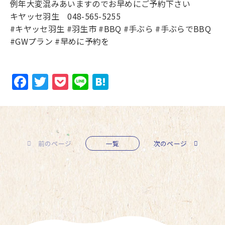
例年大変混みあいますのでお早めにご予約下さい
キヤッセ羽生 048-565-5255
#キヤッセ羽生
#羽生市
#BBQ
#手ぶら
#手ぶらでBBQ
#GWプラン
#早めに予約を
Facebook
Twitter
Pocket
Line
Hatena
前のページ
一覧
次のページ